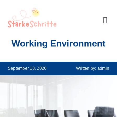
Zum
Inhalt
springen
Tog
Navi
Working Environment
September 18, 2020
Written by: admin